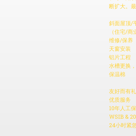
断扩大。
斜面屋顶/
（住宅/商
维修/保养
天窗安装
铝片工程
水槽更换
保温棉
友好而有
优质服务
10年人工
WSIB & 
24小时紧