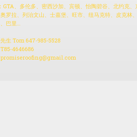
：GTA、多伦多、密西沙加、宾顿、怡陶碧谷、北约克、
、奥罗拉、列治文山、士嘉堡、旺市、纽马克特、皮克林
巴里...
 Tom 647-985-5528
5-4646686
：
promiseroofing@gmail.com
房东网 58空间
ABOUT
POLICY
©
2026, made with
by
58HOME.CA 房东网