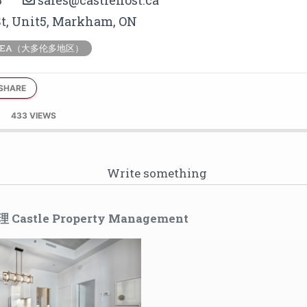
3
sales@castlehost.ca
St, Unit5, Markham, ON
AREA（大多伦多地区）
SHARE
433 VIEWS
astle Property Management