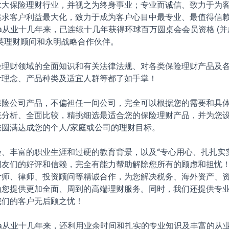
拿大保险理财行业，并视之为终身事业；专业而诚信、致力于为
追求客户利益最大化，致力于成为客户心目中最专业、最值得信
Ma从业十几年来，已连续十几年获得环球百万圆桌会会员资格 (并成
英理财顾问和永明战略合作伙伴。
险理财领域的全面知识和有关法律法规、对各类保险理财产品及
计理念、产品种类及适宜人群等都了如手掌！
保险公司产品，不偏袒任一间公司，完全可以根据您的需要和具
统分析、全面比较，精挑细选最适合您的保险理财产品，并为您
圆满达成您的个人/家庭或公司的理财目标。
、丰富的职业生涯和过硬的教育背景，以及“专心用心、扎扎实
朋友们的好评和信赖，完全有能力帮助解除您所有的顾虑和担忧！
计师、律师、投资顾问等精诚合作，为您解决税务、海外资产、
为您提供更加全面、周到的高端理财服务。同时，我们还提供专
我们的客户无后顾之忧！
Ma从业十几年来，还利用业余时间和扎实的专业知识及丰富的从