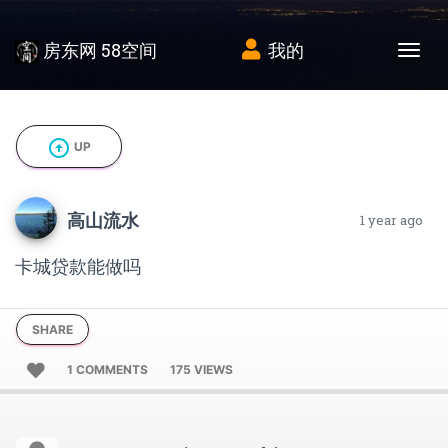
房东网 58空间
我的
Tog
arrow_circle_up
UP
高山流水
1 year ago
卡城贷款能做吗
SHARE
1 COMMENTS
175 VIEWS