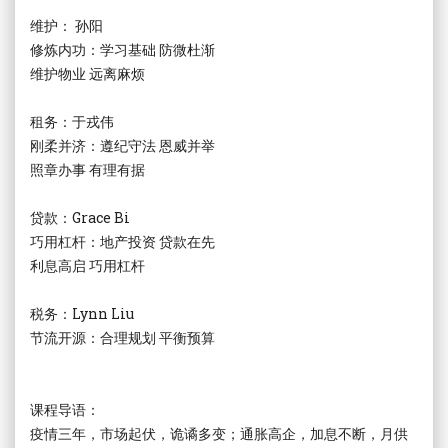
维护： 孙阳
修炼内功：学习基础 防微杜渐
维护物业 远离麻烦
租务：于戎伟
刚柔并济：遵纪守法 恩威并举
照章办事 有理有据
贷款：Grace Bi
巧用杠杆：地产投资 贷款在先
利息高启 巧用杠杆
税务：Lynn Liu
节流开源：合理规划 平衡预算
课程导语：
疫情三年，市场起伏，诡谲多变；通胀高企，加息不断，月供