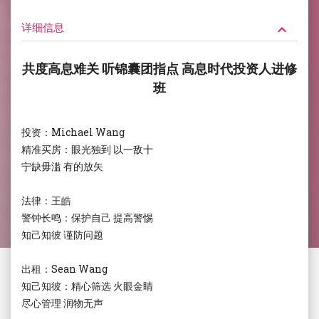
详细信息
keyboard_arrow_down
共度高息难关 听锦囊团指点 高息时代投资人进修
班
投资：Michael Wang
精准买房：眼光独到 以一敌十
宁缺毋滥 有的放矢
法律：王皓
警钟长鸣：保护自己 提高警惕
知己知彼 谨防问题
出租：Sean Wang
知己知彼：精心筛选 火眼金睛
尽心管理 润物无声