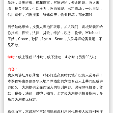
暴涨，举步维艰。楼花爆雷，买家毁约，资金断链。收入未
增，税负不减，生活压力，逐渐显现。出租市场，一片混乱，
信用造假，招摇撞骗。维修保养，物业损坏，都要花钱。
日子如此艰难，投资人当抱团取暖。加入我们，讲坛锦囊团给
你指点。投资，法律，贷款，维护，税务，物管。Michael，
王皓，Grace，孙阳，Lynn，Sean，六位导师轮番登场，不
见不散。
学时
：线上课程 16小时，线下活动：4 小时（另费30/人）
内容：
房东网讲坛厚积薄发，精心打造高息时代地产投资人必修课！
本课程将由多伦多华人地产界杰出的六位专业人士共同组成讲
师团队，为您提供全面而深入的培训内容。课程包括投资，贷
款，税务，法律，维护，物管。全方位为您提供投资指南，多
角度为您排忧解难。
总体而言，本课程的主题围绕着高利息时代投资人应特别关注