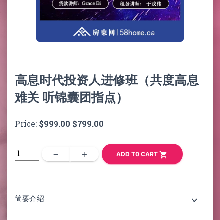
高息时代投资人进修班（共度高息
难关 听锦囊团指点）
Price:
$999.00
$799.00
remove
add
shopping_cart
ADD TO CART
简要介绍
keyboard_arrow_down