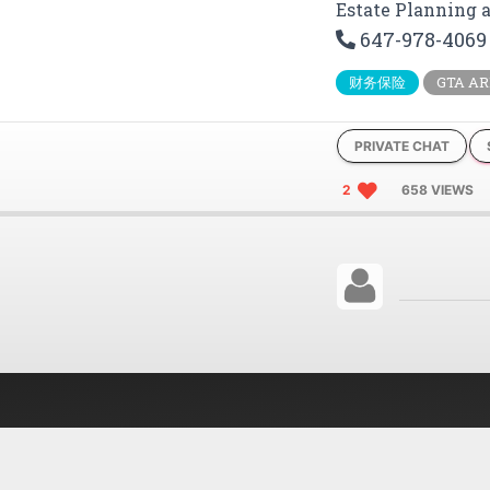
Estate Planni
647-978-4069
财务保险
GTA 
PRIVATE CHAT
2
658 VIEWS